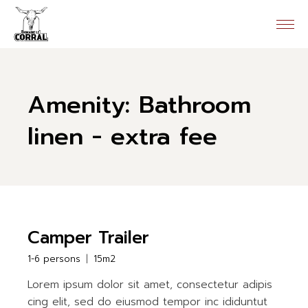
Skip
to
the
content
Amenity: Bathroom
linen - extra fee
Camper Trailer
1-6 persons
15m2
Lorem ipsum dolor sit amet, consectetur adipis
cing elit, sed do eiusmod tempor inc ididuntut